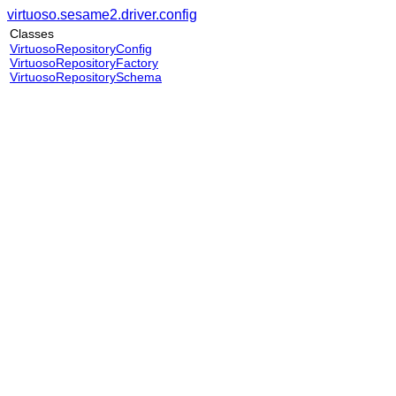
virtuoso.sesame2.driver.config
Classes
VirtuosoRepositoryConfig
VirtuosoRepositoryFactory
VirtuosoRepositorySchema